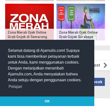
s
t
,
Zona Merah Ojek Online
Zona Merah Ojek Online
p
Grab Gojek di Semarang
Grab Gojek Surabaya
l
Selamat datang di Ajarnulis.com! Supaya
e
Next Post
kami bisa memberikan pelayanan terbaik
untuk Anda, kami menggunakan cookies.
a
Previous Post
Dengan melanjutkan merambah
s
Ajarnulis.com, Anda menyatakan bahwa
Anda setuju dengan penggunaan cookies.
Disqus
Blogger
Facebook
e
Pelajari
!
Pilih Sistem Komentar
OK