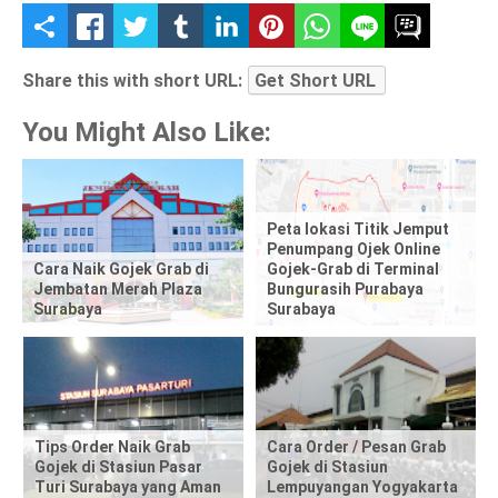
S
h
Share this with short URL:
Get Short URL
a
You Might Also Like:
r
e
Peta lokasi Titik Jemput
t
Penumpang Ojek Online
Cara Naik Gojek Grab di
Gojek-Grab di Terminal
Jembatan Merah Plaza
Bungurasih Purabaya
h
Surabaya
Surabaya
i
s
p
Tips Order Naik Grab
Cara Order / Pesan Grab
Gojek di Stasiun Pasar
Gojek di Stasiun
o
Turi Surabaya yang Aman
Lempuyangan Yogyakarta