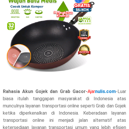
r
e
t
h
i
s
p
o
Rahasia Akun Gojek dan Grab Gacor-
Ajar
nulis.com
-Luar
s
biasa itulah tanggapan masyarakat di Indonesia atas
munculnya layanan transportasi online seperti Grab dan Gojek
t
ketika diperkenalkan di Indonesia. Keberadaan layanan
,
transportasi online ini menjadi jalan alternatif atas
ketersediaan layanan transportasi umum yang lebih efisien
p