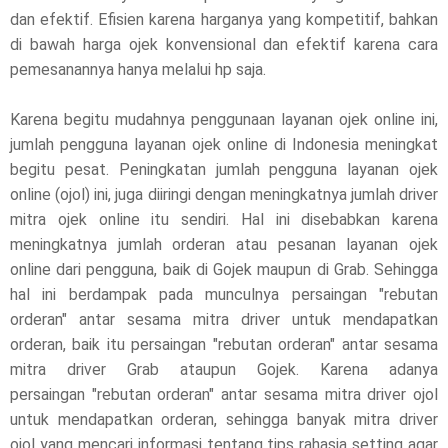
dan efektif. Efisien karena harganya yang kompetitif, bahkan
l
di bawah harga ojek konvensional dan efektif karena cara
pemesanannya hanya melalui hp saja.
e
Karena begitu mudahnya penggunaan layanan ojek online ini,
a
jumlah pengguna layanan ojek online di Indonesia meningkat
s
begitu pesat. Peningkatan jumlah pengguna layanan ojek
online (ojol) ini, juga diiringi dengan meningkatnya jumlah driver
e
mitra ojek online itu sendiri. Hal ini disebabkan karena
!
meningkatnya jumlah orderan atau pesanan layanan ojek
online dari pengguna, baik di Gojek maupun di Grab. Sehingga
hal ini berdampak pada munculnya persaingan "rebutan
orderan" antar sesama mitra driver untuk mendapatkan
orderan, baik itu persaingan "rebutan orderan" antar sesama
mitra driver Grab ataupun Gojek. Karena adanya
persaingan "rebutan orderan" antar sesama mitra driver ojol
untuk mendapatkan orderan, sehingga banyak mitra driver
ojol yang mencari informasi tentang tips rahasia setting agar