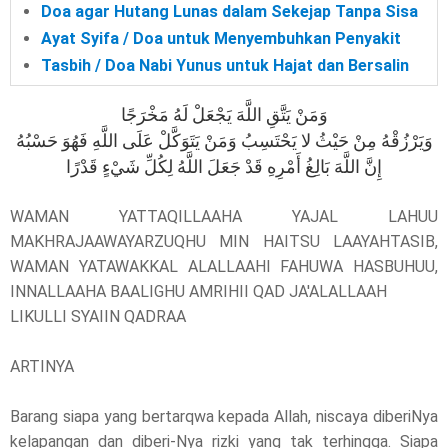
Doa agar Hutang Lunas dalam Sekejap Tanpa Sisa
Ayat Syifa / Doa untuk Menyembuhkan Penyakit
Tasbih / Doa Nabi Yunus untuk Hajat dan Bersalin
وَمَنْ يَتَّقِ اللَّهَ يَجْعَلْ لَهُ مَخْرَجًا
وَيَرْزُقْهُ مِنْ حَيْثُ لا يَحْتَسِبُ وَمَنْ يَتَوَكَّلْ عَلَى اللَّهِ فَهُوَ حَسْبُهُ
إِنَّ اللَّهَ بَالِغُ أَمْرِهِ قَدْ جَعَلَ اللَّهُ لِكُلِّ شَيْءٍ قَدْرًا
WAMAN YATTAQILLAAHA YAJAL LAHUU
MAKHRAJAAWAYARZUQHU MIN HAITSU LAAYAHTASIB,
WAMAN YATAWAKKAL ALALLAAHI FAHUWA HASBUHUU,
INNALLAAHA BAALIGHU AMRIHII QAD JA'ALALLAAH
LIKULLI SYAIIN QADRAA
ARTINYA
Barang siapa yang bertarqwa kepada Allah, niscaya diberiNya
kelapangan dan diberi-Nya rizki yang tak terhingga. Siapa