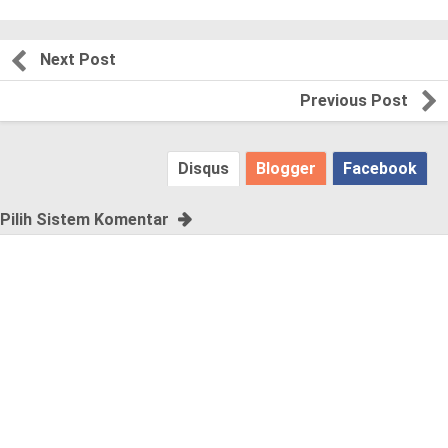
l
e
Next Post
a
Previous Post
s
Disqus
Blogger
Facebook
e
!
Pilih Sistem Komentar