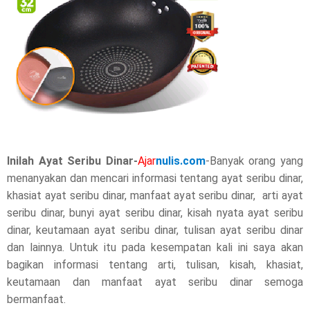
t
h
i
s
p
o
Inilah Ayat Seribu Dinar-
Ajar
nulis.com
-Banyak orang yang
s
menanyakan dan mencari informasi tentang ayat seribu dinar,
khasiat ayat seribu dinar, manfaat ayat seribu dinar, arti ayat
t
seribu dinar, bunyi ayat seribu dinar, kisah nyata ayat seribu
,
dinar, keutamaan ayat seribu dinar, tulisan ayat seribu dinar
dan lainnya. Untuk itu pada kesempatan kali ini saya akan
p
bagikan informasi tentang arti, tulisan, kisah, khasiat,
l
keutamaan dan manfaat ayat seribu dinar semoga
bermanfaat.
e