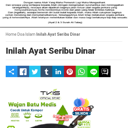
Home
Doa Islam
Inilah Ayat Seribu Dinar
Inilah Ayat Seribu Dinar
S
h
a
r
e