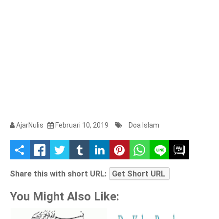
AjarNulis
Februari 10, 2019
Doa Islam
S
h
Share this with short URL:
Get Short URL
a
You Might Also Like:
r