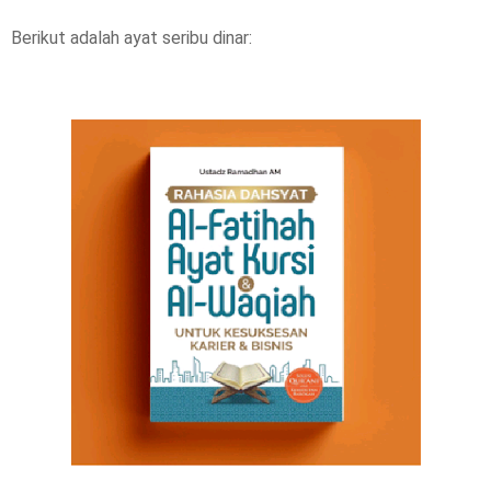
Berikut adalah ayat seribu dinar:
a
s
e
!