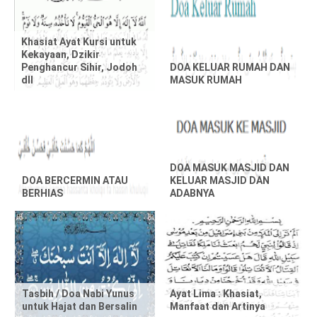
e
t
Khasiat Ayat Kursi untuk
Kekayaan, Dzikir
Penghancur Sihir, Jodoh
DOA KELUAR RUMAH DAN
h
dll
MASUK RUMAH
i
s
p
DOA MASUK MASJID DAN
DOA BERCERMIN ATAU
KELUAR MASJID DAN
o
BERHIAS
ADABNYA
s
t
,
Tasbih / Doa Nabi Yunus
Ayat Lima : Khasiat,
p
untuk Hajat dan Bersalin
Manfaat dan Artinya