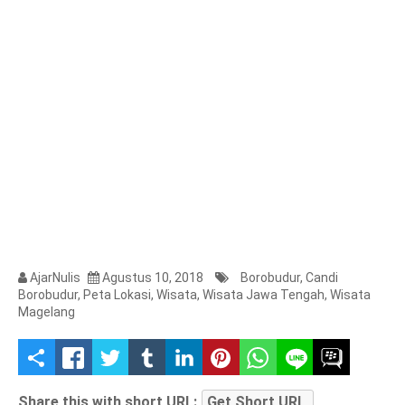
AjarNulis
Agustus 10, 2018
Borobudur
,
Candi
Borobudur
,
Peta Lokasi
,
Wisata
,
Wisata Jawa Tengah
,
Wisata
Magelang
S
h
Share this with short URL:
Get Short URL