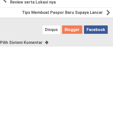
Review serta Lokasi nya
,
Tips Membuat Paspor Baru Supaya Lancar
p
l
Disqus
Blogger
Facebook
e
Pilih Sistem Komentar
a
s
e
!