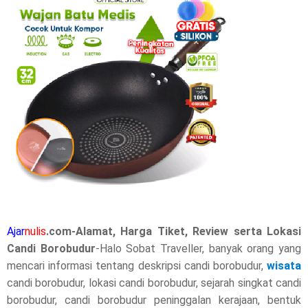
r
e
t
h
i
s
p
o
Ajar
nulis
.com-Alamat, Harga Tiket, Review serta Lokasi
s
Candi Borobudur
-Halo Sobat Traveller, banyak orang yang
mencari informasi tentang deskripsi candi borobudur,
t
wisata
candi borobudur, lokasi candi borobudur, sejarah singkat candi
,
borobudur, candi borobudur peninggalan kerajaan, bentuk