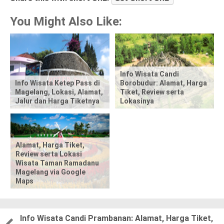
a
You Might Also Like:
r
e
t
Info Wisata Candi
Info Wisata Ketep Pass di
Borobudur: Alamat, Harga
Magelang, Lokasi, Alamat,
Tiket, Review serta
h
Jalur dan Harga Tiketnya
Lokasinya
i
s
Alamat, Harga Tiket,
p
Review serta Lokasi
Wisata Taman Ramadanu
Magelang via Google
o
Maps
s
t
Info Wisata Candi Prambanan: Alamat, Harga Tiket,