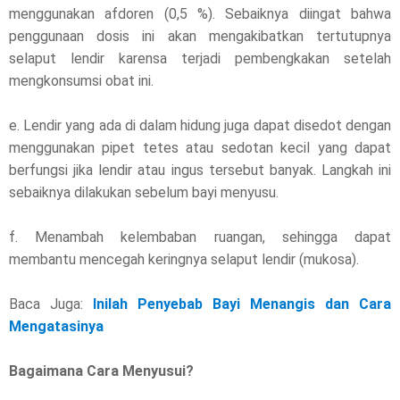
menggunakan afdoren (0,5 %). Sebaiknya diingat bahwa
penggunaan dosis ini akan mengakibatkan tertutupnya
selaput lendir karensa terjadi pembengkakan setelah
mengkonsumsi obat ini.
e. Lendir yang ada di dalam hidung juga dapat disedot dengan
menggunakan pipet tetes atau sedotan kecil yang dapat
berfungsi jika lendir atau ingus tersebut banyak. Langkah ini
sebaiknya dilakukan sebelum bayi menyusu.
f. Menambah kelembaban ruangan, sehingga dapat
membantu mencegah keringnya selaput lendir (mukosa).
Baca Juga:
Inilah Penyebab Bayi Menangis dan Cara
Mengatasinya
Bagaimana Cara Menyusui?