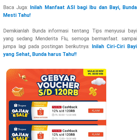
Baca Juga:
Inilah Manfaat ASI bagi Ibu dan Bayi, Bunda
Mesti Tahu!
Demikianlah Bunda informasi tentang Tips menyusui bayi
yang sedang Menderita Flu, semoga bermanfaat. sampai
jumpa lagi pada postingan berikutnya:
Inilah Ciri-Ciri Bayi
yang Sehat, Bunda harus Tahu!!