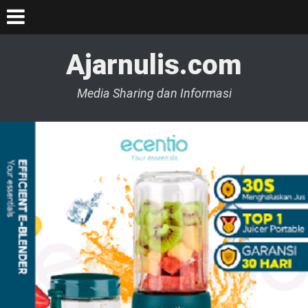
Ajarnulis.com
Media Sharing dan Informasi