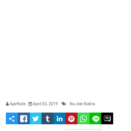
AjarNulis
April 03, 2019
Ibu dan Balita
S
h