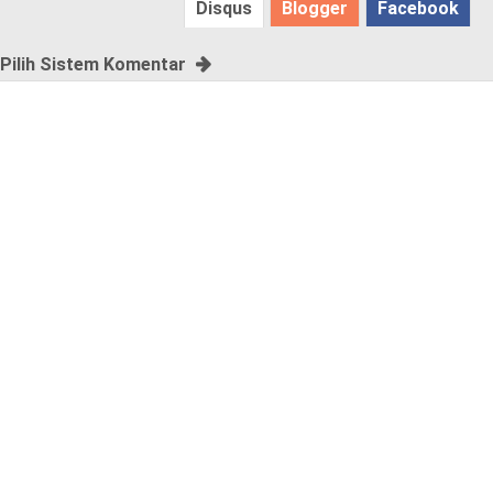
Disqus
Blogger
Facebook
e
!
Pilih Sistem Komentar