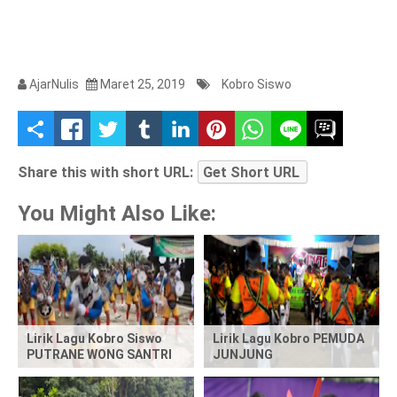
AjarNulis
Maret 25, 2019
Kobro Siswo
S
h
Share this with short URL:
Get Short URL
a
You Might Also Like:
r
e
t
Lirik Lagu Kobro Siswo
Lirik Lagu Kobro PEMUDA
h
PUTRANE WONG SANTRI
JUNJUNG
i