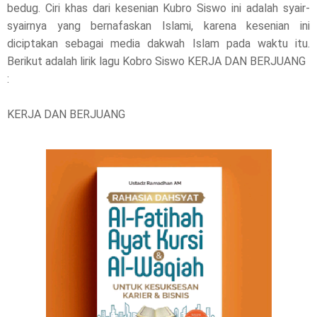
l
bedug. Ciri khas dari kesenian Kubro Siswo ini adalah syair-
syairnya yang bernafaskan Islami, karena kesenian ini
e
diciptakan sebagai media dakwah Islam pada waktu itu.
Berikut adalah lirik lagu Kobro Siswo KERJA DAN BERJUANG
a
:
s
KERJA DAN BERJUANG
e
!