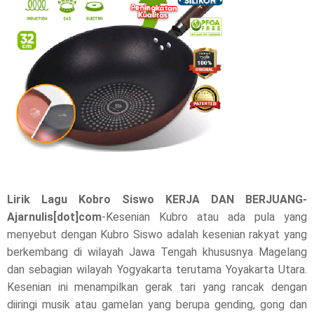
e
t
h
i
s
p
o
Lirik Lagu Kobro Siswo KERJA DAN BERJUANG-
s
Ajarnulis[dot]com
-Kesenian Kubro atau ada pula yang
menyebut dengan Kubro Siswo adalah kesenian rakyat yang
t
berkembang di wilayah Jawa Tengah khususnya Magelang
,
dan sebagian wilayah Yogyakarta terutama Yoyakarta Utara.
Kesenian ini menampilkan gerak tari yang rancak dengan
p
diiringi musik atau gamelan yang berupa gending, gong dan