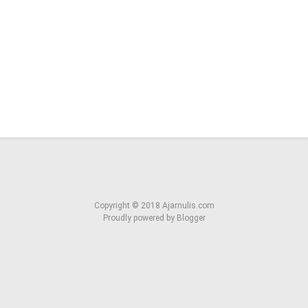
Copyright ©
2018
Ajarnulis.com
Proudly powered by
Blogger