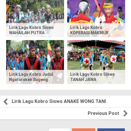
s
p
Lirik Lagu Kobro Siswo
Lirik Lagu Kobro
o
WAHAILAH PUTRA
KOPERASI MAKMUR
s
t
,
Lirik Lagu Kobro Judul
Lirik Lagu Kobro Siswo
p
Ngaturaken Sugeng
TANAH JAWA
l
e
Lirik Lagu Kobro Siswo ANAKE WONG TANI
a
Previous Post
s