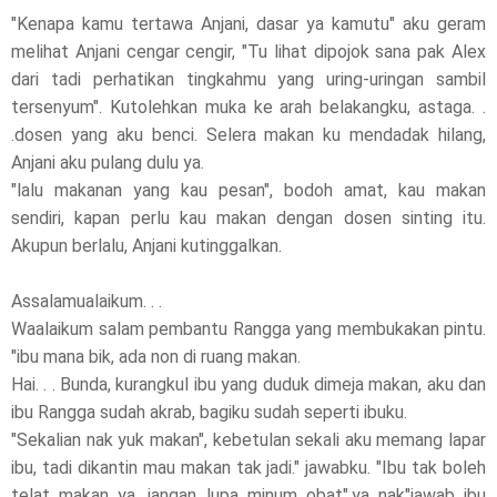
"Kenapa kamu tertawa Anjani, dasar ya kamutu" aku geram
melihat Anjani cengar cengir, "Tu lihat dipojok sana pak Alex
dari tadi perhatikan tingkahmu yang uring-uringan sambil
tersenyum". Kutolehkan muka ke arah belakangku, astaga. .
.dosen yang aku benci. Selera makan ku mendadak hilang,
Anjani aku pulang dulu ya.
"lalu makanan yang kau pesan", bodoh amat, kau makan
sendiri, kapan perlu kau makan dengan dosen sinting itu.
Akupun berlalu, Anjani kutinggalkan.
Assalamualaikum. . .
Waalaikum salam pembantu Rangga yang membukakan pintu.
"ibu mana bik, ada non di ruang makan.
Hai. . . Bunda, kurangkul ibu yang duduk dimeja makan, aku dan
ibu Rangga sudah akrab, bagiku sudah seperti ibuku.
"Sekalian nak yuk makan", kebetulan sekali aku memang lapar
ibu, tadi dikantin mau makan tak jadi." jawabku. "Ibu tak boleh
telat makan ya, jangan lupa minum obat",ya nak"jawab ibu