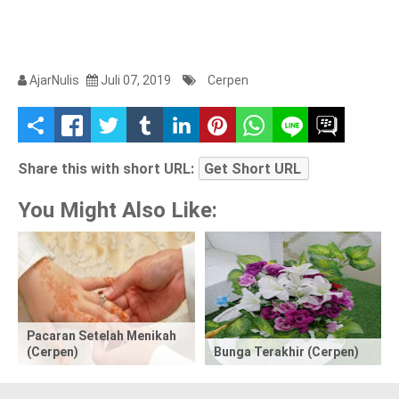
AjarNulis
Juli 07, 2019
Cerpen
S
h
Share this with short URL:
Get Short URL
a
You Might Also Like:
r
e
t
Pacaran Setelah Menikah
h
(Cerpen)
Bunga Terakhir (Cerpen)
i