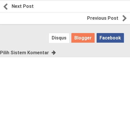
s
Next Post
p
Previous Post
o
Disqus
Blogger
Facebook
s
t
Pilih Sistem Komentar
,
p
l
e
a
s