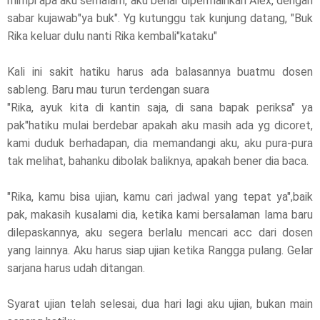
mimpi apa aku semalam, aku benar dipermainkan Alex, dengan
sabar kujawab"ya buk". Yg kutunggu tak kunjung datang, "Buk
Rika keluar dulu nanti Rika kembali"kataku"
Kali ini sakit hatiku harus ada balasannya buatmu dosen
sableng. Baru mau turun terdengan suara
"Rika, ayuk kita di kantin saja, di sana bapak periksa" ya
pak"hatiku mulai berdebar apakah aku masih ada yg dicoret,
kami duduk berhadapan, dia memandangi aku, aku pura-pura
tak melihat, bahanku dibolak baliknya, apakah bener dia baca.
"Rika, kamu bisa ujian, kamu cari jadwal yang tepat ya",baik
pak, makasih kusalami dia, ketika kami bersalaman lama baru
dilepaskannya, aku segera berlalu mencari acc dari dosen
yang lainnya. Aku harus siap ujian ketika Rangga pulang. Gelar
sarjana harus udah ditangan.
Syarat ujian telah selesai, dua hari lagi aku ujian, bukan main