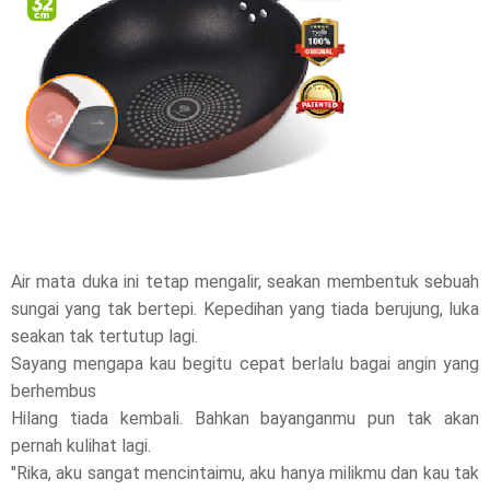
t
h
i
s
p
o
s
Air mata duka ini tetap mengalir, seakan membentuk sebuah
sungai yang tak bertepi. Kepedihan yang tiada berujung, luka
t
seakan tak tertutup lagi.
,
Sayang mengapa kau begitu cepat berlalu bagai angin yang
berhembus
p
Hilang tiada kembali. Bahkan bayanganmu pun tak akan
l
pernah kulihat lagi.
"Rika, aku sangat mencintaimu, aku hanya milikmu dan kau tak
e