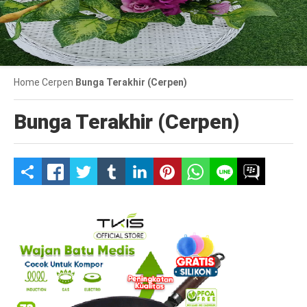
Home
Cerpen
Bunga Terakhir (Cerpen)
Bunga Terakhir (Cerpen)
S
h
a
r
e