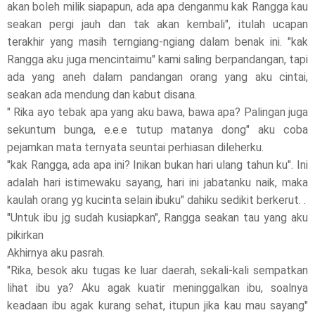
akan boleh milik siapapun, ada apa denganmu kak Rangga kau
seakan pergi jauh dan tak akan kembali", itulah ucapan
a
terakhir yang masih terngiang-ngiang dalam benak ini. "kak
s
Rangga aku juga mencintaimu" kami saling berpandangan, tapi
ada yang aneh dalam pandangan orang yang aku cintai,
e
seakan ada mendung dan kabut disana.
!
" Rika ayo tebak apa yang aku bawa, bawa apa? Palingan juga
sekuntum bunga, e.e.e tutup matanya dong" aku coba
pejamkan mata ternyata seuntai perhiasan dileherku.
"kak Rangga, ada apa ini? Inikan bukan hari ulang tahun ku". Ini
adalah hari istimewaku sayang, hari ini jabatanku naik, maka
kaulah orang yg kucinta selain ibuku" dahiku sedikit berkerut. .
"Untuk ibu jg sudah kusiapkan", Rangga seakan tau yang aku
pikirkan
Akhirnya aku pasrah.
"Rika, besok aku tugas ke luar daerah, sekali-kali sempatkan
lihat ibu ya? Aku agak kuatir meninggalkan ibu, soalnya
keadaan ibu agak kurang sehat, itupun jika kau mau sayang"