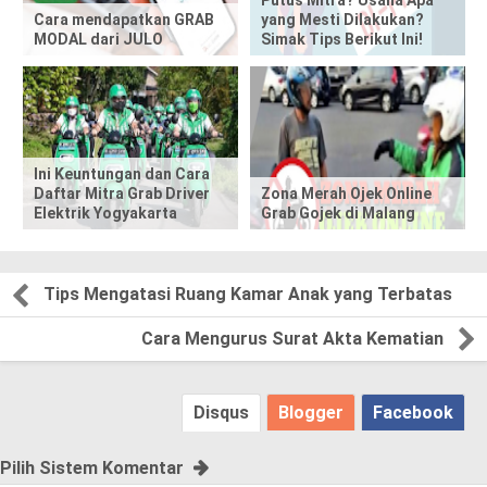
Putus Mitra? Usaha Apa
Cara mendapatkan GRAB
yang Mesti Dilakukan?
o
MODAL dari JULO
Simak Tips Berikut Ini!
s
t
,
Ini Keuntungan dan Cara
Daftar Mitra Grab Driver
Zona Merah Ojek Online
p
Elektrik Yogyakarta
Grab Gojek di Malang
l
e
Tips Mengatasi Ruang Kamar Anak yang Terbatas
a
Cara Mengurus Surat Akta Kematian
s
Disqus
Blogger
Facebook
e
!
Pilih Sistem Komentar