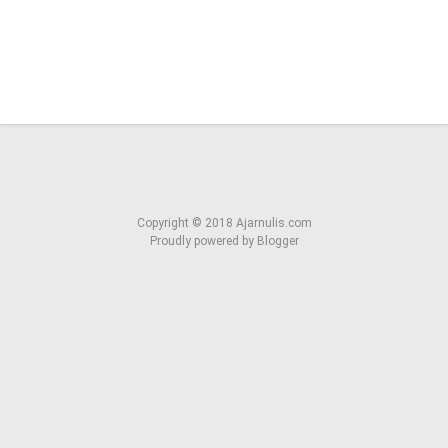
Copyright ©
2018
Ajarnulis.com
Proudly powered by
Blogger