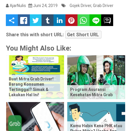
AjarNulis
Juni 24, 2019
Gojek Driver
,
Grab Driver
S
h
Share this with short URL:
Get Short URL
a
You Might Also Like:
r
e
t
Buat Mitra Grab Driver!
Barang Konsumen
Tertinggal? Simak &
Program Asuransi
h
Lakukan Hal Ini!
Kesehatan Mitra Grab
i
s
p
Kamu Habis Kena PHK atau