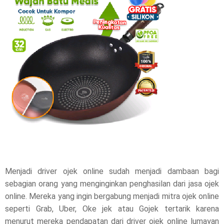
r
e
t
h
i
s
p
o
s
Menjadi driver ojek online sudah menjadi dambaan bagi
sebagian orang yang menginginkan penghasilan dari jasa ojek
t
online. Mereka yang ingin bergabung menjadi mitra ojek online
,
seperti Grab, Uber, Oke jek atau Gojek tertarik karena
menurut mereka pendapatan dari driver ojek online lumayan
p