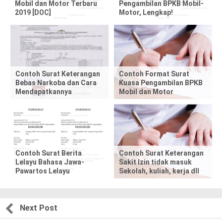
Mobil dan Motor Terbaru
Pengambilan BPKB Mobil-
h
2019 [DOC]
Motor, Lengkap!
i
s
p
Contoh Surat Keterangan
Contoh Format Surat
Bebas Narkoba dan Cara
Kuasa Pengambilan BPKB
o
Mendapatkannya
Mobil dan Motor
s
t
,
Contoh Surat Berita
Contoh Surat Keterangan
Lelayu Bahasa Jawa-
Sakit Izin tidak masuk
p
Pawartos Lelayu
Sekolah, kuliah, kerja dll
l
e
Next Post