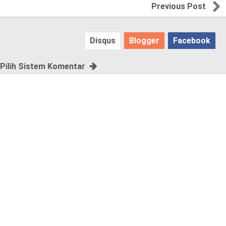
a
Previous Post
s
Disqus
Blogger
Facebook
e
!
Pilih Sistem Komentar