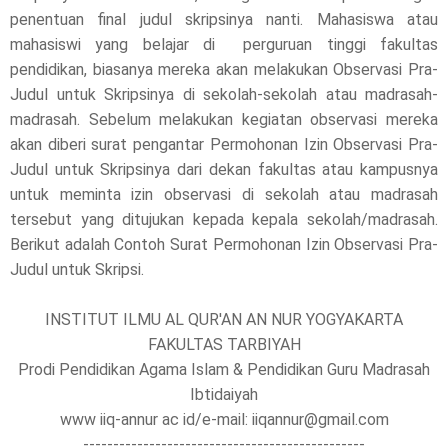
penentuan final judul skripsinya nanti. Mahasiswa atau
l
mahasiswi yang belajar di perguruan tinggi fakultas
pendidikan, biasanya mereka akan melakukan Observasi Pra-
e
Judul untuk Skripsinya di sekolah-sekolah atau madrasah-
madrasah. Sebelum melakukan kegiatan observasi mereka
a
akan diberi surat pengantar Permohonan Izin Observasi Pra-
s
Judul untuk Skripsinya dari dekan fakultas atau kampusnya
untuk meminta izin observasi di sekolah atau madrasah
e
tersebut yang ditujukan kepada kepala sekolah/madrasah.
!
Berikut adalah Contoh Surat Permohonan Izin Observasi Pra-
Judul untuk Skripsi.
INSTITUT ILMU AL QUR'AN AN NUR YOGYAKARTA
FAKULTAS TARBIYAH
Prodi Pendidikan Agama Islam & Pendidikan Guru Madrasah
Ibtidaiyah
www iiq-annur ac id/e-mail: iiqannur@gmail.com
-----------------------------------------------