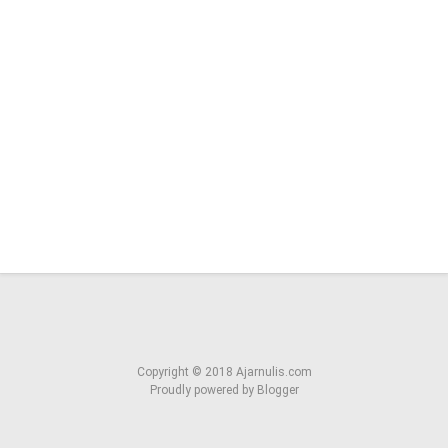
Copyright ©
2018
Ajarnulis.com
Proudly powered by
Blogger