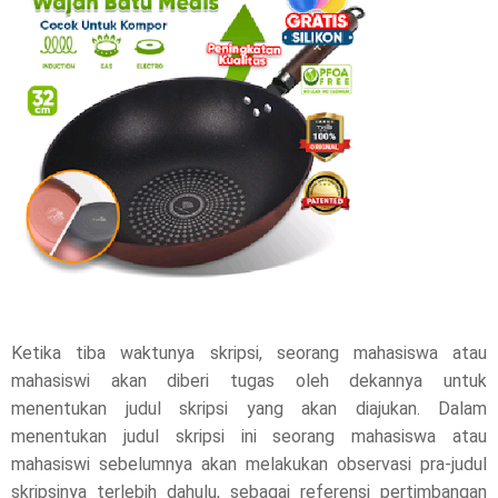
r
e
t
h
i
s
p
o
Ketika tiba waktunya skripsi, seorang mahasiswa atau
s
mahasiswi akan diberi tugas oleh dekannya untuk
menentukan judul skripsi yang akan diajukan. Dalam
t
menentukan judul skripsi ini seorang mahasiswa atau
,
mahasiswi sebelumnya akan melakukan observasi pra-judul
skripsinya terlebih dahulu, sebagai referensi pertimbangan
p