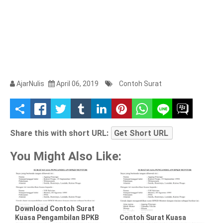
AjarNulis
April 06, 2019
Contoh Surat
S
h
Share this with short URL:
Get Short URL
a
You Might Also Like:
r
e
t
Download Contoh Surat
Kuasa Pengambilan BPKB
Contoh Surat Kuasa