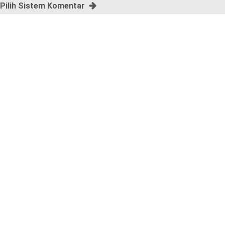
Pilih Sistem Komentar
,
p
l
e
a
s
e
!