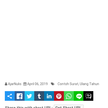
AjarNulis
April 06, 2019
Contoh Surat
,
Ulang Tahun
S
h
Share this with short URL:
Get Short URL