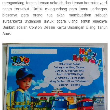
l
mengundang teman-teman sekolah dan teman bermainnya di
acara tersebut. Untuk mengundang para tamu undangan,
e
biasanya para orang tua akan membuatkan sebuah
surat/kartu undangan untuk acara ulang tahun anaknya.
a
Berikut adalah Contoh Desain Kartu Undangan Ulang Tahun
s
Anak.
e
!