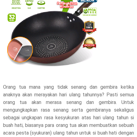
e
t
h
i
s
p
o
Orang tua mana yang tidak senang dan gembira ketika
s
anaknya akan merayakan hari ulang tahunnya? Pasti semua
orang tua akan merasa senang dan gembira. Untuk
t
mengungkapkan rasa senang serta gembiranya sekaligus
,
sebagai ungkapan rasa kesyukuran atas hari ulang tahun si
buah hati, biasanya para orang tua akan membuatkan sebuah
p
acara pesta (syukuran) ulang tahun untuk si buah hati dengan