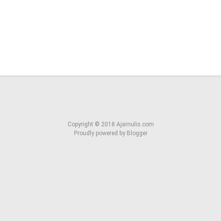
Copyright ©
2018
Ajarnulis.com
Proudly powered by
Blogger