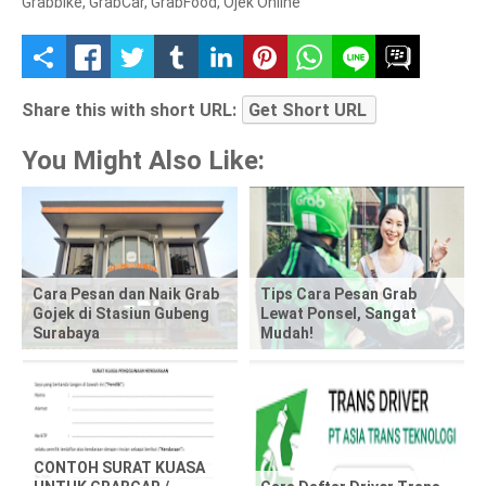
Grabbike
,
GrabCar
,
GrabFood
,
Ojek Online
S
h
Share this with short URL:
Get Short URL
a
You Might Also Like:
r
e
t
Cara Pesan dan Naik Grab
Tips Cara Pesan Grab
Gojek di Stasiun Gubeng
Lewat Ponsel, Sangat
h
Surabaya
Mudah!
i
s
p
CONTOH SURAT KUASA