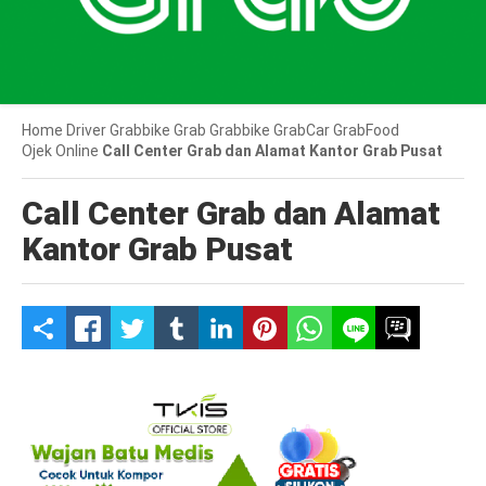
Home
Driver Grabbike
Grab
Grabbike
GrabCar
GrabFood
Ojek Online
Call Center Grab dan Alamat Kantor Grab Pusat
Call Center Grab dan Alamat
Kantor Grab Pusat
S
h
a
r