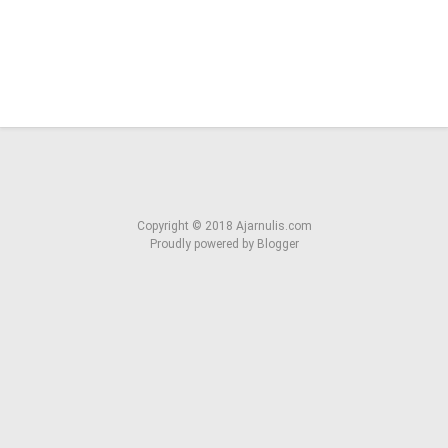
Copyright ©
2018
Ajarnulis.com
Proudly powered by
Blogger