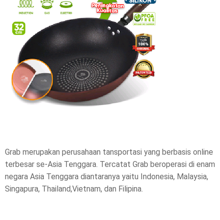
e
t
h
i
s
p
o
s
Grab merupakan perusahaan tansportasi yang berbasis online
terbesar se-Asia Tenggara. Tercatat Grab beroperasi di enam
t
negara Asia Tenggara diantaranya yaitu Indonesia, Malaysia,
,
Singapura, Thailand,Vietnam, dan Filipina.
p