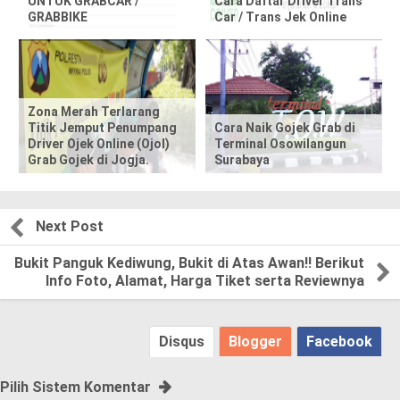
UNTUK GRABCAR /
Cara Daftar Driver Trans
o
GRABBIKE
Car / Trans Jek Online
s
t
,
Zona Merah Terlarang
Titik Jemput Penumpang
Cara Naik Gojek Grab di
Driver Ojek Online (Ojol)
Terminal Osowilangun
p
Grab Gojek di Jogja.
Surabaya
l
e
Next Post
a
Bukit Panguk Kediwung, Bukit di Atas Awan!! Berikut
Info Foto, Alamat, Harga Tiket serta Reviewnya
s
e
Disqus
Blogger
Facebook
!
Pilih Sistem Komentar