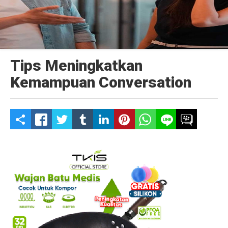
Tips Meningkatkan
Kemampuan Conversation
S
h
a
r
e
t