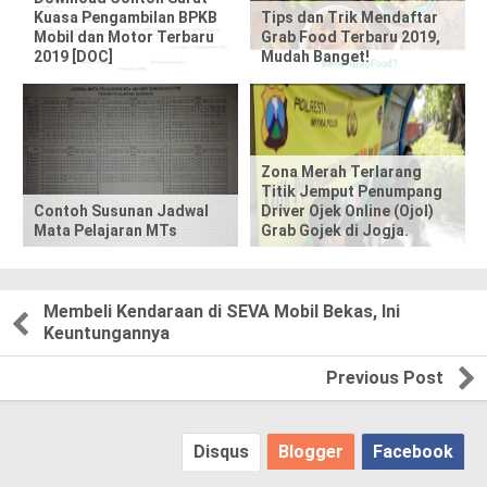
Kuasa Pengambilan BPKB
Tips dan Trik Mendaftar
Mobil dan Motor Terbaru
Grab Food Terbaru 2019,
o
2019 [DOC]
Mudah Banget!
s
t
,
Zona Merah Terlarang
Titik Jemput Penumpang
Contoh Susunan Jadwal
Driver Ojek Online (Ojol)
p
Mata Pelajaran MTs
Grab Gojek di Jogja.
l
e
Membeli Kendaraan di SEVA Mobil Bekas, Ini
Keuntungannya
a
Previous Post
s
e
Disqus
Blogger
Facebook
!