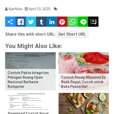
AjarNulis
April 10, 2020
S
h
Share this with short URL:
Get Short URL
a
You Might Also Like:
r
e
t
Contoh Pakta Integritas
Petugas Ruang Ujian
Contoh Resep Minuman Es
Nasional Berbasis
Buah Segar, Cocok untuk
h
Komputer
Buka Puasa mu!
i
s
p
Download Contoh Surat