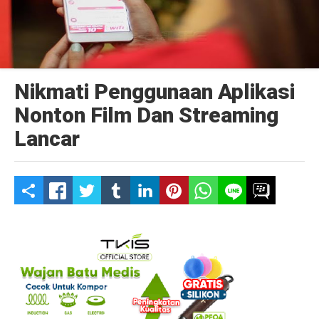
Nikmati Penggunaan Aplikasi
Nonton Film Dan Streaming
Lancar
S
h
a
r
e