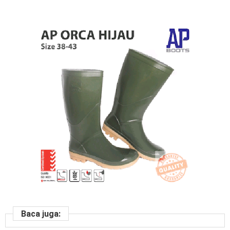
Baca juga: