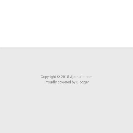
Copyright ©
2018
Ajarnulis.com
Proudly powered by
Blogger