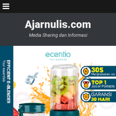
Ajarnulis.com
Media Sharing dan Informasi