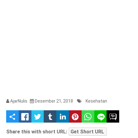
AjarNulis
Desember 21, 2018
Kesehatan
S
h
Share this with short URL:
Get Short URL