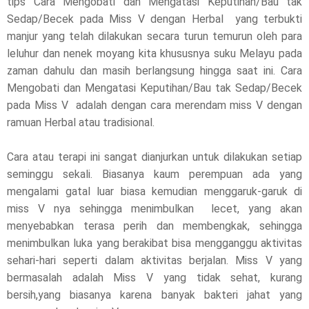
tips Cara Mengobati dan Mengatasi Keputihan/Bau tak
Sedap/Becek pada Miss V dengan Herbal yang terbukti
p
manjur yang telah dilakukan secara turun temurun oleh para
l
leluhur dan nenek moyang kita khususnya suku Melayu pada
zaman dahulu dan masih berlangsung hingga saat ini. Cara
e
Mengobati dan Mengatasi Keputihan/Bau tak Sedap/Becek
pada Miss V adalah dengan cara merendam miss V dengan
a
ramuan Herbal atau tradisional.
s
Cara atau terapi ini sangat dianjurkan untuk dilakukan setiap
e
seminggu sekali. Biasanya kaum perempuan ada yang
!
mengalami gatal luar biasa kemudian menggaruk-garuk di
miss V nya sehingga menimbulkan lecet, yang akan
menyebabkan terasa perih dan membengkak, sehingga
menimbulkan luka yang berakibat bisa mengganggu aktivitas
sehari-hari seperti dalam aktivitas berjalan. Miss V yang
bermasalah adalah Miss V yang tidak sehat, kurang
bersih,yang biasanya karena banyak bakteri jahat yang