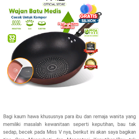
r
e
t
h
i
s
p
o
s
Bagi kaum hawa khususnya para ibu dan remaja wanita yang
memiliki masalah kewanitaan seperti keputihan, bau tak
t
sedap, becek pada Miss V nya, berikut ini akan saya bagikan
,