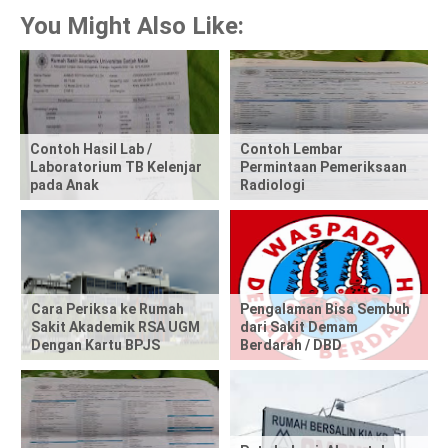
a
You Might Also Like:
r
e
t
Contoh Hasil Lab /
Contoh Lembar
Laboratorium TB Kelenjar
Permintaan Pemeriksaan
h
pada Anak
Radiologi
i
s
p
Cara Periksa ke Rumah
Pengalaman Bisa Sembuh
Sakit Akademik RSA UGM
dari Sakit Demam
o
Dengan Kartu BPJS
Berdarah / DBD
s
t