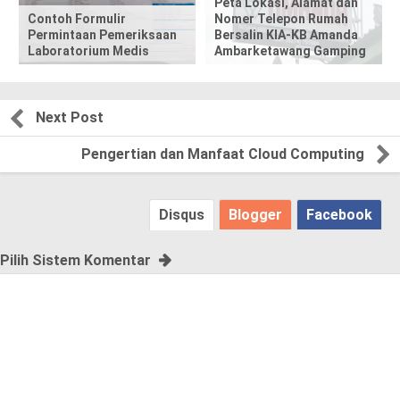
,
Peta Lokasi, Alamat dan
Contoh Formulir
Nomer Telepon Rumah
Permintaan Pemeriksaan
Bersalin KIA-KB Amanda
p
Laboratorium Medis
Ambarketawang Gamping
l
e
Next Post
a
Pengertian dan Manfaat Cloud Computing
s
Disqus
Blogger
Facebook
e
!
Pilih Sistem Komentar