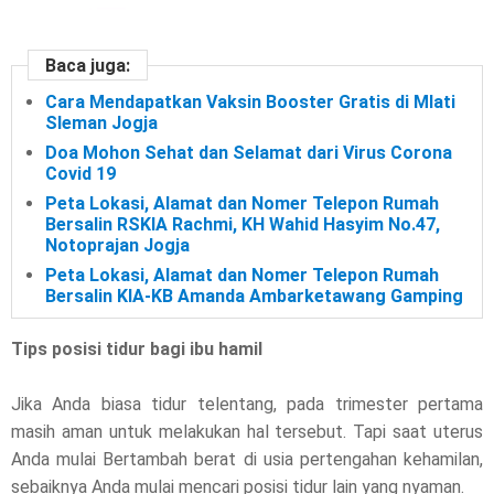
Baca juga:
Cara Mendapatkan Vaksin Booster Gratis di Mlati
Sleman Jogja
Doa Mohon Sehat dan Selamat dari Virus Corona
Covid 19
Peta Lokasi, Alamat dan Nomer Telepon Rumah
Bersalin RSKIA Rachmi, KH Wahid Hasyim No.47,
Notoprajan Jogja
Peta Lokasi, Alamat dan Nomer Telepon Rumah
Bersalin KIA-KB Amanda Ambarketawang Gamping
Tips posisi tidur bagi ibu hamil
Jika Anda biasa tidur telentang, pada trimester pertama
masih aman untuk melakukan hal tersebut. Tapi saat uterus
Anda mulai Bertambah berat di usia pertengahan kehamilan,
sebaiknya Anda mulai mencari posisi tidur lain yang nyaman.