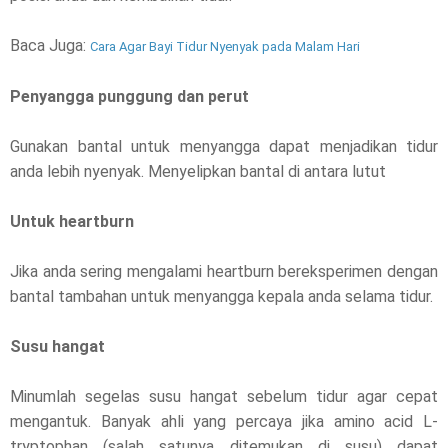
Baca Juga:
Cara Agar Bayi Tidur Nyenyak pada Malam Hari
Penyangga punggung dan perut
Gunakan bantal untuk menyangga dapat menjadikan tidur
anda lebih nyenyak. Menyelipkan bantal di antara lutut
Untuk heartburn
Jika anda sering mengalami heartburn bereksperimen dengan
bantal tambahan untuk menyangga kepala anda selama tidur.
Susu hangat
Minumlah segelas susu hangat sebelum tidur agar cepat
mengantuk. Banyak ahli yang percaya jika amino acid L-
tryptophan (salah satunya ditemukan di susu) dapat