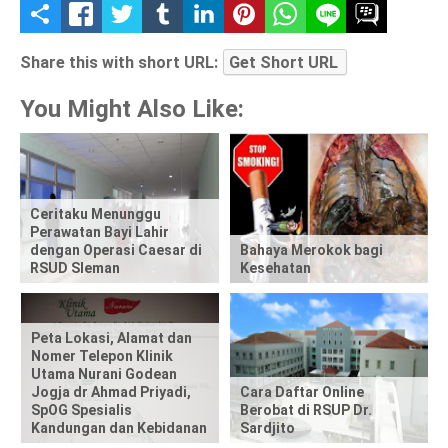
S
h
Share this with short URL:
Get Short URL
a
You Might Also Like:
r
e
t
Ceritaku Menunggu
Perawatan Bayi Lahir
dengan Operasi Caesar di
Bahaya Merokok bagi
h
RSUD Sleman
Kesehatan
i
s
Peta Lokasi, Alamat dan
Nomer Telepon Klinik
p
Utama Nurani Godean
Jogja dr Ahmad Priyadi,
Cara Daftar Online
SpOG Spesialis
Berobat di RSUP Dr.
o
Kandungan dan Kebidanan
Sardjito