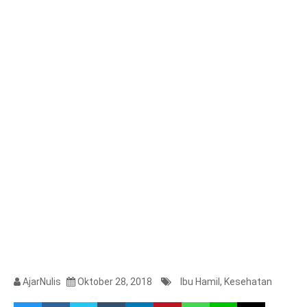
AjarNulis
Oktober 28, 2018
Ibu Hamil
,
Kesehatan