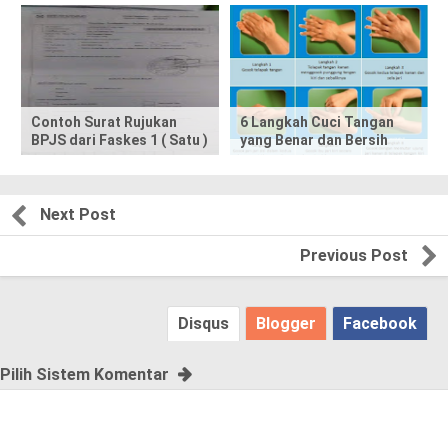
s
t
,
Contoh Surat Rujukan
6 Langkah Cuci Tangan
p
BPJS dari Faskes 1 ( Satu )
yang Benar dan Bersih
l
e
Next Post
a
Previous Post
s
Disqus
Blogger
Facebook
e
!
Pilih Sistem Komentar