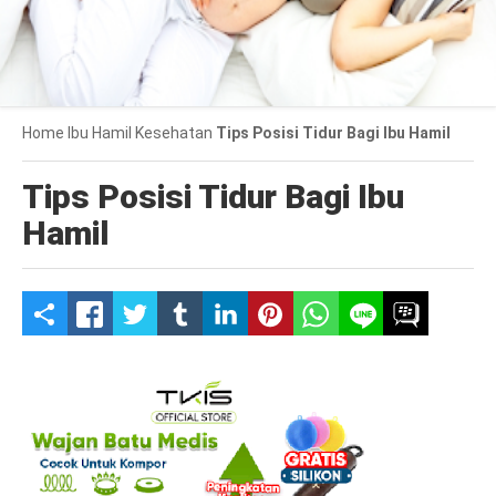
Home
Ibu Hamil
Kesehatan
Tips Posisi Tidur Bagi Ibu Hamil
Tips Posisi Tidur Bagi Ibu
Hamil
S
h
a
r
e