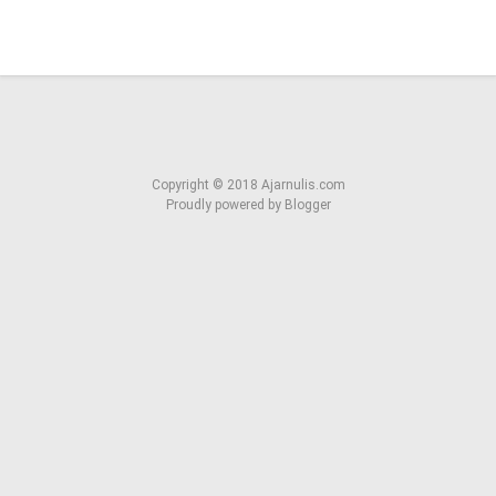
Copyright ©
2018
Ajarnulis.com
Proudly powered by
Blogger