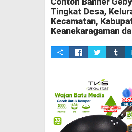
Contoh Banner Geby
Tingkat Desa, Kelu
Kecamatan, Kabupa
Keanekaragaman da
S
h
a
r
e
t
h