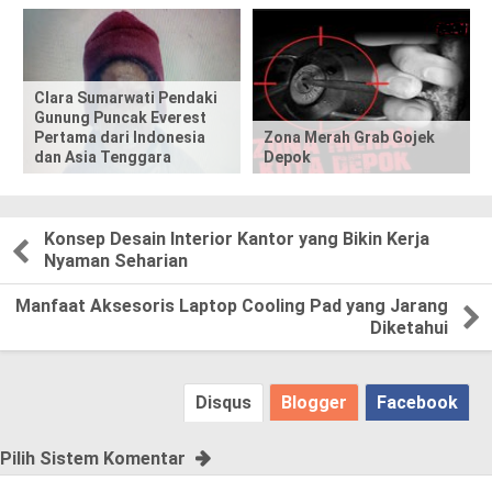
s
t
,
Clara Sumarwati Pendaki
Gunung Puncak Everest
Pertama dari Indonesia
Zona Merah Grab Gojek
p
dan Asia Tenggara
Depok
l
e
Konsep Desain Interior Kantor yang Bikin Kerja
Nyaman Seharian
a
Manfaat Aksesoris Laptop Cooling Pad yang Jarang
s
Diketahui
e
Disqus
Blogger
Facebook
!
Pilih Sistem Komentar