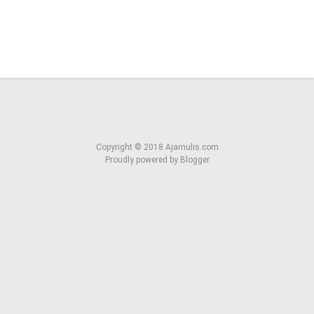
Copyright ©
2018
Ajarnulis.com
Proudly powered by
Blogger