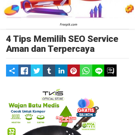
4 Tips Memilih SEO Service
Aman dan Terpercaya
S
h
a
r
e
t