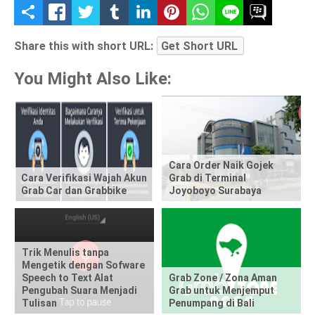
S
h
Share this with short URL:
Get Short URL
a
You Might Also Like:
r
e
t
Cara Order Naik Gojek
Cara Verifikasi Wajah Akun
Grab di Terminal
h
Grab Car dan Grabbike
Joyoboyo Surabaya
i
s
Trik Menulis tanpa
p
Mengetik dengan Sofware
Speech to Text Alat
Grab Zone / Zona Aman
Pengubah Suara Menjadi
Grab untuk Menjemput
o
Tulisan
Penumpang di Bali