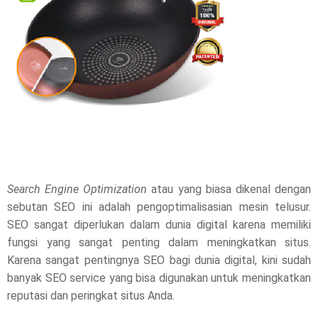
h
i
s
p
o
s
Search Engine Optimization
t
atau yang biasa dikenal dengan
sebutan SEO ini adalah pengoptimalisasian mesin telusur.
,
SEO sangat diperlukan dalam dunia digital karena memiliki
fungsi yang sangat penting dalam meningkatkan situs.
p
Karena sangat pentingnya SEO bagi dunia digital, kini sudah
l
banyak SEO service yang bisa digunakan untuk meningkatkan
reputasi dan peringkat situs Anda.
e