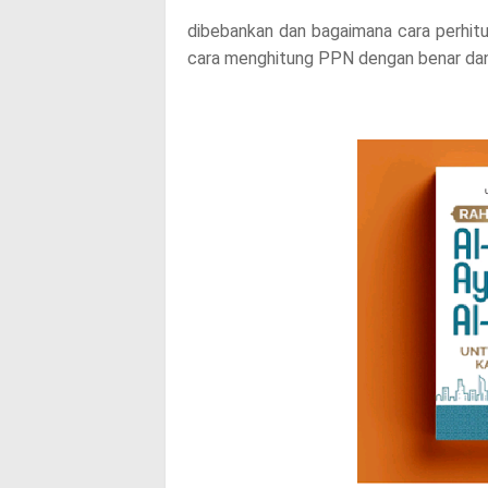
s
dibebankan dan bagaimana cara perhitun
cara menghitung PPN dengan benar da
t
,
p
l
e
a
s
e
!