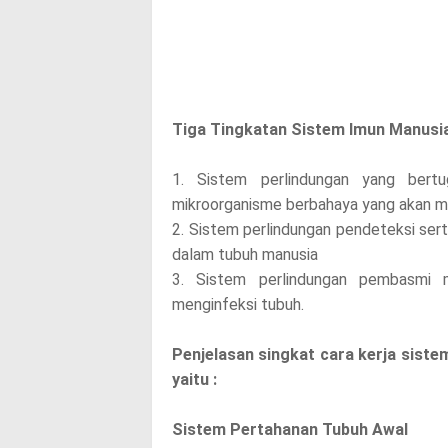
p
o
s
Tiga Tingkatan Sistem Imun Manusi
t
1. Sistem perlindungan yang ber
,
mikroorganisme berbahaya yang akan m
2. Sistem perlindungan pendeteksi se
p
dalam tubuh manusia
l
3. Sistem perlindungan pembasmi 
menginfeksi tubuh.
e
Penjelasan singkat cara kerja siste
a
yaitu :
s
Sistem Pertahanan Tubuh Awal
e