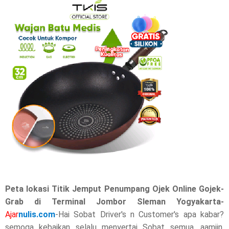
a
r
e
t
h
i
s
p
o
Peta lokasi Titik Jemput Penumpang Ojek Online Gojek-
s
Grab di Terminal Jombor Sleman Yogyakarta-
Ajar
t
nulis.com
-Hai Sobat Driver's n Customer's apa kabar?
semoga kebaikan selalu menyertai Sobat semua, aamiin.