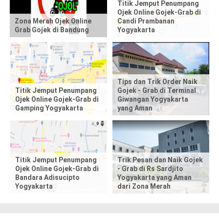
t
Titik Jemput Penumpang
Ojek Online Gojek-Grab di
Zona Merah Ojek Online
Candi Prambanan
h
Grab Gojek di Bandung
Yogyakarta
i
s
p
Tips dan Trik Order Naik
Titik Jemput Penumpang
Gojek - Grab di Terminal
Ojek Online Gojek-Grab di
Giwangan Yogyakarta
o
Gamping Yogyakarta
yang Aman
s
t
,
Titik Jemput Penumpang
Trik Pesan dan Naik Gojek
Ojek Online Gojek-Grab di
- Grab di Rs Sardjito
Bandara Adisucipto
Yogyakarta yang Aman
p
Yogyakarta
dari Zona Merah
l
e