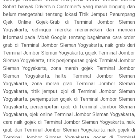
,
Sobat banyak Driver's n Customer's yang masih bingung dan
belum mengetahui tentang lokasi Titik Jemput Penumpang
p
Ojek Online Gojek-Grab di Terminal Jombor Sleman
l
Yogyakarta, sehingga mereka menanyakan dan mencari
informasi pada Mbah Google tentang bagaimana cara order
e
grab di Terminal Jombor Sleman Yogyakarta, naik grab dari
Terminal Jombor Sleman Yogyakarta, gojek Terminal Jombor
a
Sleman Yogyakarta, titik penjemputan gojek Terminal Jombor
s
Sleman Yogyakarta, zona merah gojek Terminal Jombor
Sleman Yogyakarta, halte Terminal Jombor Sleman
e
Yogyakarta, zona merah grab Terminal Jombor Sleman
!
Yogyakarta, titik jemput ojol di Terminal Jombor Sleman
Yogyakarta, penjemputan gojek di Terminal Jombor Sleman
Yogyakarta, penjemputan grab di Terminal Jombor Sleman
Yogyakarta, ojek online Terminal Jombor Sleman Yogyakarta,
cara naik gojek di Terminal Jombor Sleman Yogyakarta, naik
grab dari Terminal Jombor Sleman Yogyakarta, naik gojek di
Terminal Jombor Sleman Yogyakarta, gocar di Terminal