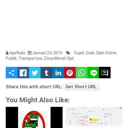
AjarNulis
Januari 24, 2019
Gojek
,
Grab
,
Ojek Online
,
Publik
,
Transportasi
,
Zona Merah Ojol
S
h
Share this with short URL:
Get Short URL
a
You Might Also Like:
r
e