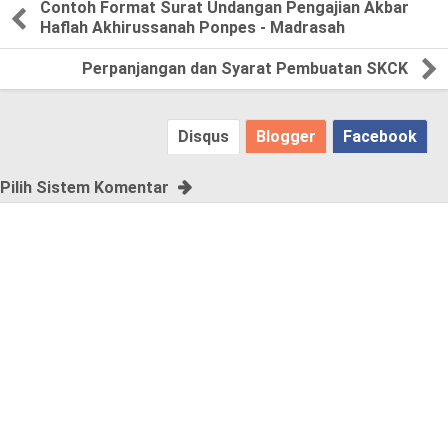
Contoh Format Surat Undangan Pengajian Akbar
Haflah Akhirussanah Ponpes - Madrasah
a
Perpanjangan dan Syarat Pembuatan SKCK
s
e
Disqus
Blogger
Facebook
!
Pilih Sistem Komentar