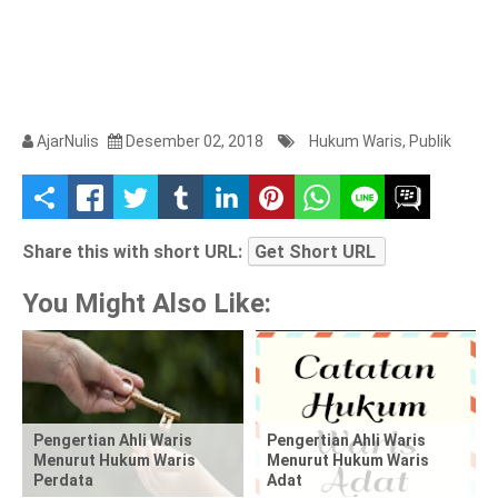
AjarNulis
Desember 02, 2018
Hukum Waris
,
Publik
S
h
Share this with short URL:
Get Short URL
a
You Might Also Like:
r
e
t
Pengertian Ahli Waris
Pengertian Ahli Waris
Menurut Hukum Waris
Menurut Hukum Waris
h
Perdata
Adat