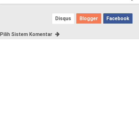
s
e
Disqus
Blogger
Facebook
!
Pilih Sistem Komentar