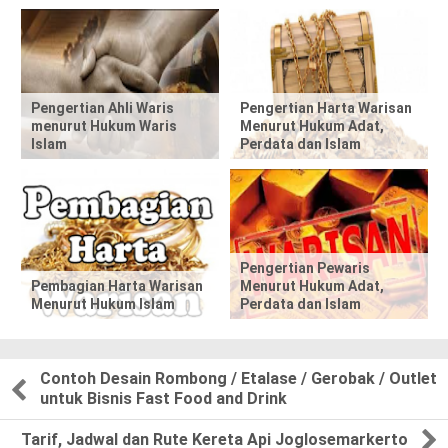
i
s
p
Pengertian Ahli Waris
Pengertian Harta Warisan
menurut Hukum Waris
Menurut Hukum Adat,
o
Islam
Perdata dan Islam
s
t
,
Pengertian Pewaris
Pembagian Harta Warisan
Menurut Hukum Adat,
p
Menurut Hukum Islam
Perdata dan Islam
l
e
Contoh Desain Rombong / Etalase / Gerobak / Outlet
untuk Bisnis Fast Food and Drink
a
Tarif, Jadwal dan Rute Kereta Api Joglosemarkerto