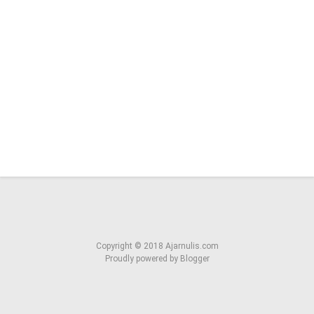
Copyright ©
2018
Ajarnulis.com
Proudly powered by
Blogger