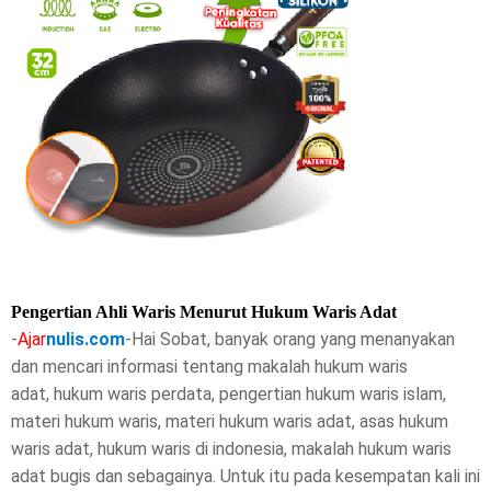
e
t
h
i
s
p
o
Pengertian Ahli Waris Menurut Hukum Waris Adat
s
-
Ajar
nulis.com
-Hai Sobat, banyak orang yang menanyakan
dan mencari informasi tentang
t
makalah hukum waris
adat,
hukum waris perdata, pengertian hukum waris islam,
,
materi hukum waris, materi hukum waris adat, asas hukum
waris adat, hukum waris di indonesia, makalah hukum waris
p
adat bugis dan sebagainya. Untuk itu pada kesempatan kali ini