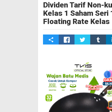
Dividen Tarif Non-k
Kelas 1 Saham Seri 
Floating Rate Kelas
S
h
a
r
e
t
h
i