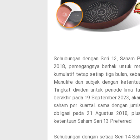
s
p
o
s
Sehubungan dengan Seri 13, Saham Pi
t
2018, pemegangnya berhak untuk mene
,
kumulatif tetap setiap tiga bulan, seb
Manulife dan subjek dengan ketentua
p
Tingkat dividen untuk periode lima 
l
berakhir pada 19 September 2023, aka
saham per kuartal, sama dengan jumla
e
obligasi pada 21 Agustus 2018, plu
ketentuan Saham Seri 13 Preferred.
a
s
Sehubungan dengan setiap Seri 14 Sah