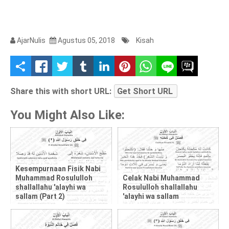
AjarNulis
Agustus 05, 2018
Kisah
S
h
Share this with short URL:
Get Short URL
a
You Might Also Like:
r
e
t
Kesempurnaan Fisik Nabi
Muhammad Rosululloh
Celak Nabi Muhammad
shallallahu 'alayhi wa
Rosululloh shallallahu
h
sallam (Part 2)
'alayhi wa sallam
i