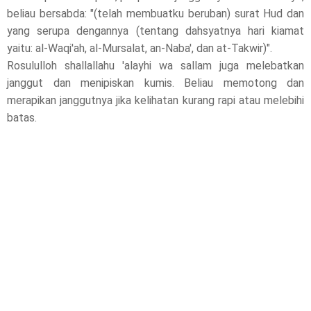
beliau bersabda: "(telah membuatku beruban) surat Hud dan
l
yang serupa dengannya (tentang dahsyatnya hari kiamat
yaitu: al-Waqi'ah, al-Mursalat, an-Naba', dan at-Takwir)".
e
Rosululloh shallallahu 'alayhi wa sallam juga melebatkan
janggut dan menipiskan kumis. Beliau memotong dan
a
merapikan janggutnya jika kelihatan kurang rapi atau melebihi
s
batas.
e
!