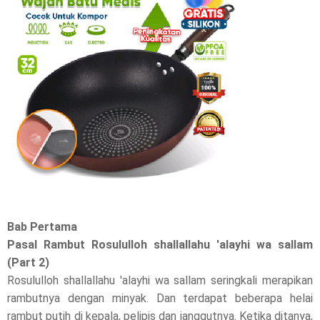
r
e
t
h
i
s
p
o
Bab Pertama
s
Pasal Rambut Rosululloh shallallahu 'alayhi wa sallam
(Part 2)
t
Rosululloh shallallahu 'alayhi wa sallam seringkali merapikan
,
rambutnya dengan minyak. Dan terdapat beberapa helai
rambut putih di kepala, pelipis dan janggutnya. Ketika ditanya,
p