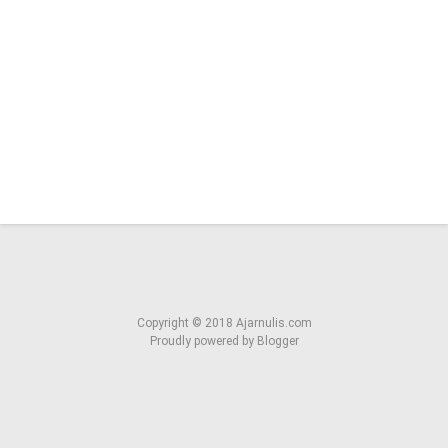
Copyright ©
2018
Ajarnulis.com
Proudly powered by
Blogger