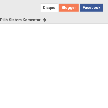
Disqus
Blogger
Facebook
!
Pilih Sistem Komentar