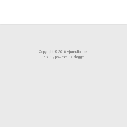
Copyright ©
2018
Ajarnulis.com
Proudly powered by
Blogger