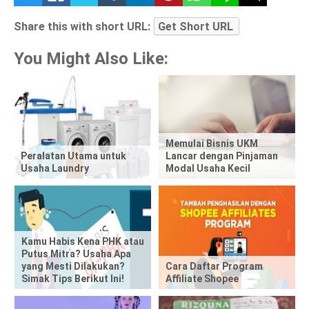
h
Share this with short URL:
Get Short URL
a
You Might Also Like:
r
e
t
Memulai Bisnis UKM
Peralatan Utama untuk
Lancar dengan Pinjaman
h
Usaha Laundry
Modal Usaha Kecil
i
s
p
Kamu Habis Kena PHK atau
Putus Mitra? Usaha Apa
yang Mesti Dilakukan?
Cara Daftar Program
o
Simak Tips Berikut Ini!
Affiliate Shopee
s