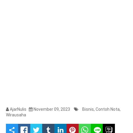
AjarNulis
November 09, 2023
Bisnis
,
Contoh Nota
,
Wirausaha
S