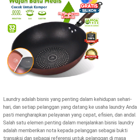
r
e
t
h
i
s
p
o
Laundry adalah bisnis yang penting dalam kehidupan sehari-
s
hari, dan setiap pelanggan yang datang ke usaha laundry Anda
pasti mengharapkan pelayanan yang cepat, efisien, dan andal.
t
Salah satu elemen penting dalam menjalankan bisnis laundry
,
adalah memberikan nota kepada pelanggan sebagai bukti
transaksi dan sebagai referensi untuk pelanggan di masa
p