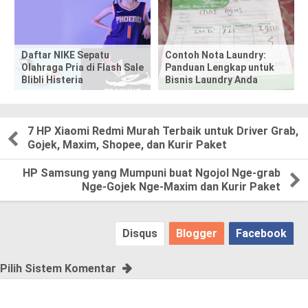
t
,
Daftar NIKE Sepatu
Contoh Nota Laundry:
Olahraga Pria di Flash Sale
Panduan Lengkap untuk
p
Blibli Histeria
Bisnis Laundry Anda
l
e
7 HP Xiaomi Redmi Murah Terbaik untuk Driver Grab,
Gojek, Maxim, Shopee, dan Kurir Paket
a
HP Samsung yang Mumpuni buat Ngojol Nge-grab
s
Nge-Gojek Nge-Maxim dan Kurir Paket
e
Disqus
Blogger
Facebook
!
Pilih Sistem Komentar