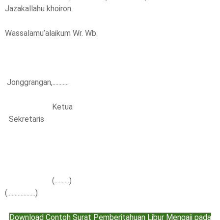
Jazakallahu khoiron.
Wassalamu’alaikum Wr. Wb.
Jonggrangan,...........
Ketua
Sekretaris
(..........)
(...................)
Download Contoh Surat Pemberitahuan Libur Mengaji pada