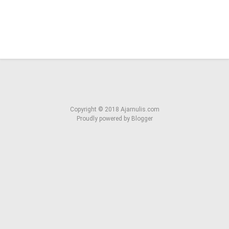
Copyright ©
2018
Ajarnulis.com
Proudly powered by
Blogger