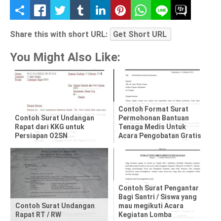
S
h
Share this with short URL:
Get Short URL
a
You Might Also Like:
r
e
t
Contoh Format Surat
Contoh Surat Undangan
Permohonan Bantuan
Rapat dari KKG untuk
Tenaga Medis Untuk
h
Persiapan O2SN
Acara Pengobatan Gratis
i
s
p
Contoh Surat Pengantar
Bagi Santri / Siswa yang
Contoh Surat Undangan
mau megikuti Acara
o
Rapat RT / RW
Kegiatan Lomba