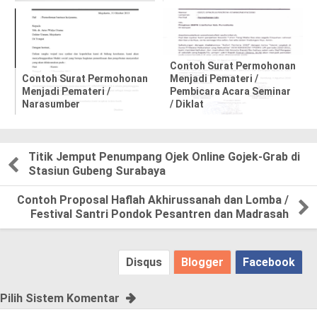
s
t
,
Contoh Surat Permohonan
Contoh Surat Permohonan
Menjadi Pemateri /
Menjadi Pemateri /
Pembicara Acara Seminar
p
Narasumber
/ Diklat
l
e
Titik Jemput Penumpang Ojek Online Gojek-Grab di
Stasiun Gubeng Surabaya
a
Contoh Proposal Haflah Akhirussanah dan Lomba /
s
Festival Santri Pondok Pesantren dan Madrasah
e
Disqus
Blogger
Facebook
!
Pilih Sistem Komentar