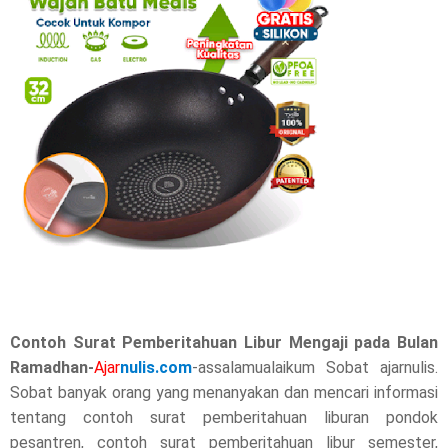
r
e
t
h
i
s
p
o
s
Contoh Surat Pemberitahuan Libur Mengaji pada Bulan
Ramadhan-
t
Ajar
nulis.com
-assalamualaikum Sobat ajarnulis.
Sobat banyak orang yang menanyakan dan mencari informasi
,
tentang contoh surat pemberitahuan liburan pondok
pesantren, contoh surat pemberitahuan libur semester,
p