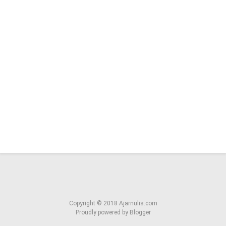
Copyright ©
2018
Ajarnulis.com
Proudly powered by
Blogger