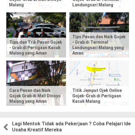
h
Malang
Landungsari Malang
i
s
p
Tips Pesan dan Naik Gojek
Tips dan Trik Pesan Gojek
- Grab di Terminal
- Grab di Pertigaan Kacuk
Landungsari Malang yang
o
Malang yang Aman
Aman
s
t
,
Cara Pesan dan Naik
Titik Jemput Ojek Online
Gojek Grab di Mall Dinoyo
Gojek-Grab di Pertigaan
p
Malang yang Aman
Kacuk Malang
l
e
Lagi Mentok Tidak ada Pekerjaan ? Coba Pelajari Ide
Usaha Kreatif Mereka
a