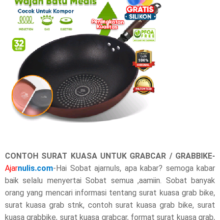
r
e
t
h
i
s
p
o
CONTOH SURAT KUASA UNTUK GRABCAR / GRABBIKE-
s
Ajar
nulis.com
-Hai Sobat ajarnuls, apa kabar? semoga kabar
baik selalu menyertai Sobat semua ,aamiin. Sobat banyak
t
orang yang mencari informasi tentang surat kuasa grab bike,
,
surat kuasa grab stnk, contoh surat kuasa grab bike, surat
kuasa grabbike, surat kuasa grabcar, format surat kuasa grab,
p