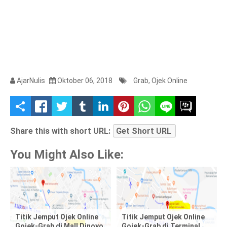
AjarNulis
Oktober 06, 2018
Grab
,
Ojek Online
S
h
Share this with short URL:
Get Short URL
a
You Might Also Like:
r
e
t
Titik Jemput Ojek Online
Titik Jemput Ojek Online
Gojek-Grab di Mall Dinoyo
Gojek-Grab di Terminal