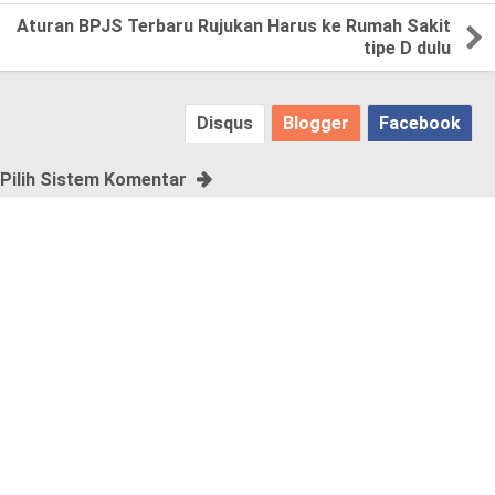
Aturan BPJS Terbaru Rujukan Harus ke Rumah Sakit
s
tipe D dulu
e
Disqus
Blogger
Facebook
!
Pilih Sistem Komentar