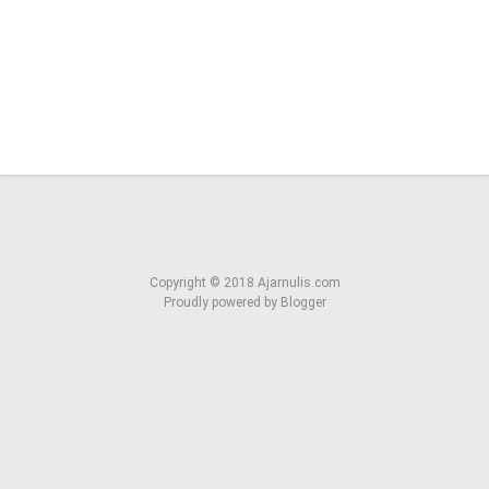
Copyright ©
2018
Ajarnulis.com
Proudly powered by
Blogger