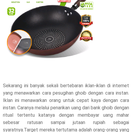
t
h
i
s
p
o
s
Sekarang ini banyak sekali bertebaran iklan-iklan di internet
yang menawarkan cara pesugihan ghoib dengan cara instan.
t
Iklan ini menawarkan orang untuk cepat kaya dengan cara
,
instan. Caranya melalui penarikan uang dari bank ghoib dengan
ritual tertentu katanya dengan membayar uang mahar
p
sebesar ratusan sampai jutaan rupiah sebagai
l
syaratnya.Target mereka tertutama adalah orang-orang yang