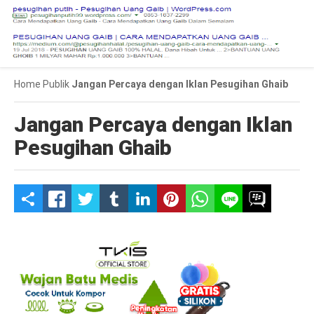
Home
Publik
Jangan Percaya dengan Iklan Pesugihan Ghaib
Jangan Percaya dengan Iklan
Pesugihan Ghaib
S
h
a
r
e