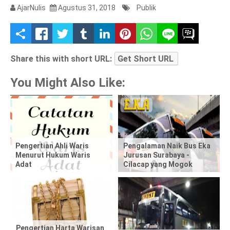
AjarNulis
Agustus 31, 2018
Publik
S
h
Share this with short URL:
Get Short URL
a
You Might Also Like:
r
e
t
Pengertian Ahli Waris
Pengalaman Naik Bus Eka
Menurut Hukum Waris
Jurusan Surabaya -
h
Adat
Cilacap yang Mogok
i
s
p
Pengertian Harta Warisan