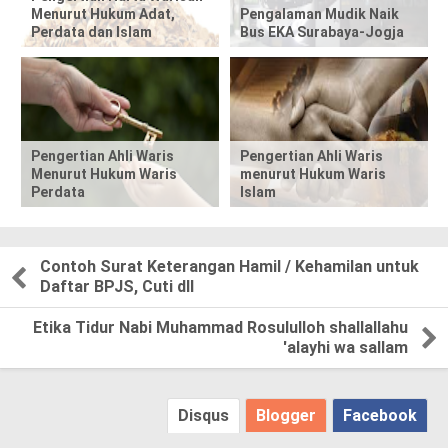
Menurut Hukum Adat,
Pengalaman Mudik Naik
o
Perdata dan Islam
Bus EKA Surabaya-Jogja
s
t
,
Pengertian Ahli Waris
Pengertian Ahli Waris
Menurut Hukum Waris
menurut Hukum Waris
p
Perdata
Islam
l
e
Contoh Surat Keterangan Hamil / Kehamilan untuk
Daftar BPJS, Cuti dll
a
Etika Tidur Nabi Muhammad Rosululloh shallallahu
s
'alayhi wa sallam
e
Disqus
Blogger
Facebook
!