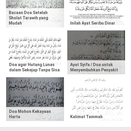
t
Bacaan Doa Setelah
Sholat Tarawih yang
h
Mudah
Inilah Ayat Seribu Dinar
i
s
p
Doa agar Hutang Lunas
Ayat Syifa / Doa untuk
o
dalam Sekejap Tanpa Sisa
Menyembuhkan Penyakit
s
t
,
Doa Mohon Kekayaan
p
Harta
Kalimat Tammah
l