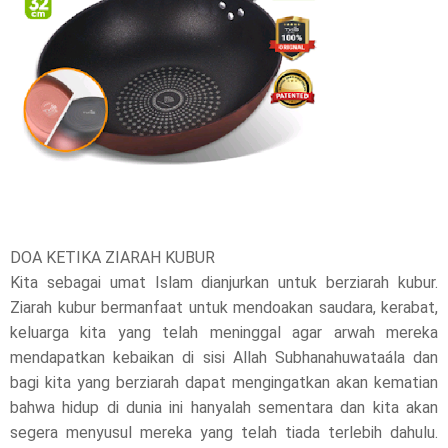
t
h
i
s
p
o
s
DOA KETIKA ZIARAH KUBUR
Kita sebagai umat Islam dianjurkan untuk berziarah kubur.
t
Ziarah kubur bermanfaat untuk mendoakan saudara, kerabat,
,
keluarga kita yang telah meninggal agar arwah mereka
mendapatkan kebaikan di sisi Allah Subhanahuwataála dan
p
bagi kita yang berziarah dapat mengingatkan akan kematian
l
bahwa hidup di dunia ini hanyalah sementara dan kita akan
segera menyusul mereka yang telah tiada terlebih dahulu.
e