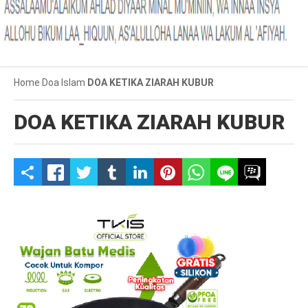
Home
Doa Islam
DOA KETIKA ZIARAH KUBUR
DOA KETIKA ZIARAH KUBUR
S
h
a
r
e