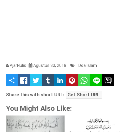
AjarNulis
Agustus 30, 2018
Doa Islam
S
h
Share this with short URL:
Get Short URL
a
You Might Also Like:
r
e