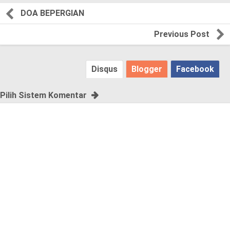
e
DOA BEPERGIAN
a
Previous Post
s
Disqus
Blogger
Facebook
e
!
Pilih Sistem Komentar